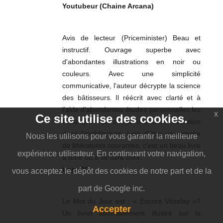
Youtubeur (Chaine Arcana)
Avis de lecteur (Priceminister) Beau et
instructif. Ouvrage superbe avec
d'abondantes illustrations en noir ou
couleurs. Avec une simplicité
communicative, l'auteur décrypte la science
des bâtisseurs. Il réécrit avec clarté et à
l'aide d'abondantes études personnelles les
x
Ce site utilise des cookies.
techniques qui ont permis cette révolution
dans l'architecture. Loin d'être un remake
Nous les utilisons pour vous garantir la meilleure
de littératures courantes, c'est un beau livre
expérience utilisateur. En continuant votre navigation,
à offrir ou à se faire offrir.
troph38
vous acceptez le dépôt des cookies de notre part et de la
part de Google inc.
Le Mot du Jour est : « Encore Vézelay »?
Accepter
Un livret abondamment illustré sur la